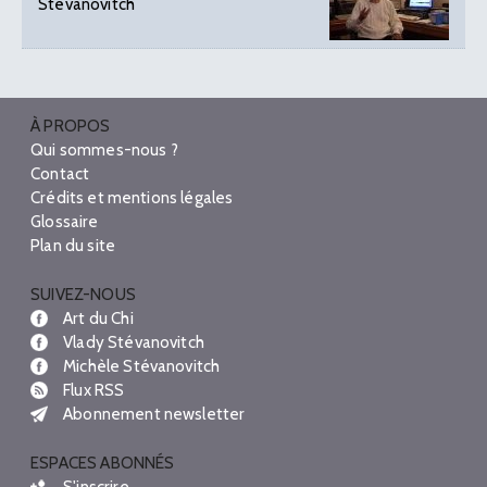
Stévanovitch
À PROPOS
Qui sommes-nous ?
Contact
Crédits et mentions légales
Glossaire
Plan du site
SUIVEZ-NOUS
Art du Chi
Vlady Stévanovitch
Michèle Stévanovitch
Flux RSS
Abonnement newsletter
ESPACES ABONNÉS
S'inscrire