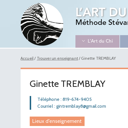
L’ART DU
Méthode Stéva
L’Art du Chi
Accueil
/
Trouver un enseignant
/
Ginette TREMBLAY
Ginette TREMBLAY
Téléphone : 819-674-9405
Courriel : gintremblay8@gmail.com
Lieux d'enseignement