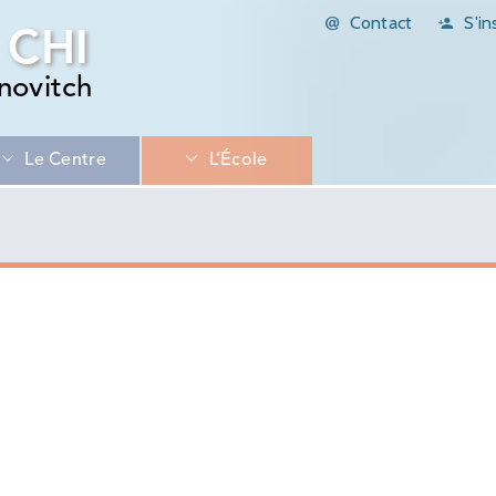
Contact
S'in
 CHI
novitch
Le Centre
L’École