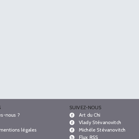
S
SUIVEZ-NOUS
s-nous ?
Art du Chi
Vlady Stévanovitch
 mentions légales
Michèle Stévanovitch
Flux RSS