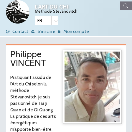
L’ART DU CHI
Méthode Stévanovitch
Contact
S'inscrire
Mon compte
Philippe
VINCENT
Pratiquant assidu de
l’Art du Chi selon la
méthode
Stévanovitch, je suis
passionné de Taï Ji
Quan et de Qi Quong.
La pratique de ces arts
énergétiques
m’apporte bien-être,