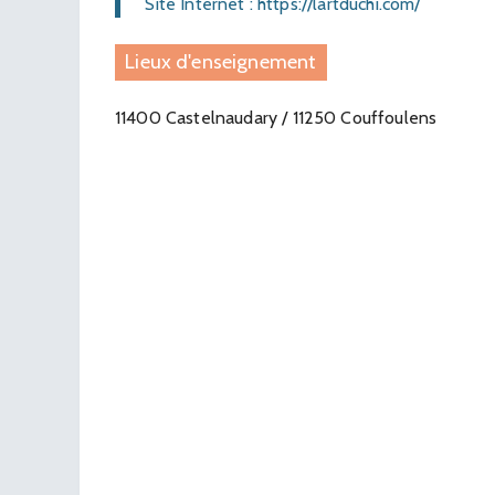
Site Internet : https://lartduchi.com/
Lieux d'enseignement
11400 Castelnaudary / 11250 Couffoulens