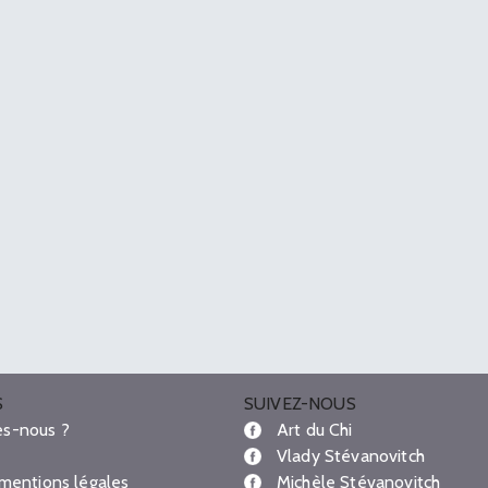
S
SUIVEZ-NOUS
s-nous ?
Art du Chi
Vlady Stévanovitch
 mentions légales
Michèle Stévanovitch