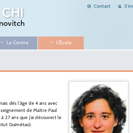
Contact
S'in
 CHI
novitch
Le Centre
L’École
onais dès l’âge de 4 ans avec
l’enseignement de Maître Paul
t à 27 ans que j’ai découvert le
titut Quimétao).