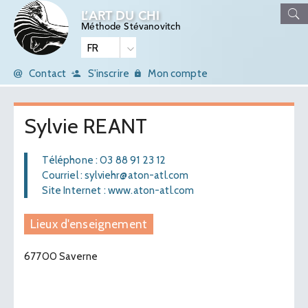
L’ART DU CHI
Méthode Stévanovitch
Contact
S'inscrire
Mon compte
Sylvie REANT
Téléphone : 03 88 91 23 12
Courriel : sylviehr@aton-atl.com
Site Internet : www.aton-atl.com
Lieux d'enseignement
67700 Saverne