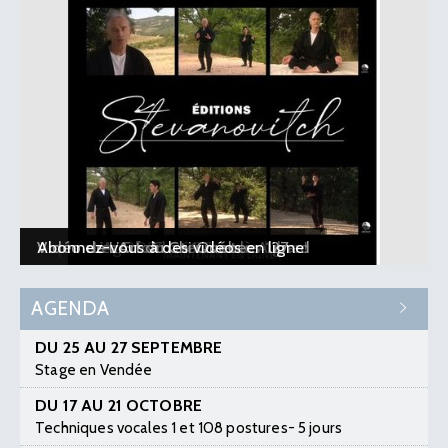
Le planning 2026-2027 est en ligne !
Vidéo : L’Art du Chi - 10 ans à Aubard
Vidéo : Les 5 formateurs et les 127
Vidéo de L’Art du Chi Québec
Abonnez-vous à des vidéos en ligne
AGENDA
DU 25 AU 27 SEPTEMBRE
Stage en Vendée
DU 17 AU 21 OCTOBRE
Techniques vocales 1 et 108 postures- 5 jours