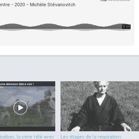
Québec, la série télé avec
Les étages de la respiration