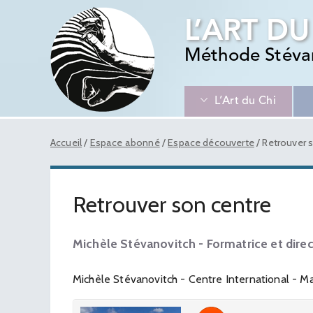
L’ART DU
Méthode Stéva
L’Art du Chi
Accueil
/
Espace abonné
/
Espace découverte
/
Retrouver 
Retrouver son centre
Michèle Stévanovitch - Formatrice et direc
Michèle Stévanovitch - Centre International - 