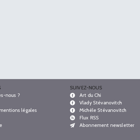
S
SUIVEZ-NOUS
s-nous ?
Art du Chi
Vlady Stévanovitch
 mentions légales
Michèle Stévanovitch
Flux RSS
te
Abonnement newsletter