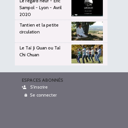
Le regard neuf - Eric
Sampol - Lyon - Avril
2020
Tantien et la petite
circulation
Le Taï Ji Quan ou Taî
Chi Chuan
ESPACES ABONNÉS
S'inscrire
Se connecter